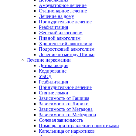
Амбулаторное лечение
Стационарное лечение
Лечение на дому
Принудительное лечение
Реабилитация
Женский алкоголизм
Пивной алкоголизм
Хронический алкоголизм
Подростковый алкоголизм
Лечение по методу Шичко
Лечение наркомании
Детоксикация
Кодирование
УБОД
Реабилитация
Принудительное лечение
Снятие ломки
Зависимость от Гашиша
Зависимость от Лирики
Зависимость от Метадона
Зависимость от Мефедрона
Солевая зависимость
Помощь при отравлении наркотиками
Капельница от наркотиков