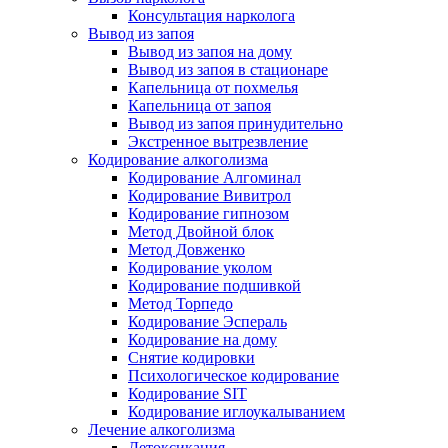
Консультация нарколога
Вывод из запоя
Вывод из запоя на дому
Вывод из запоя в стационаре
Капельница от похмелья
Капельница от запоя
Вывод из запоя принудительно
Экстренное вытрезвление
Кодирование алкоголизма
Кодирование Алгоминал
Кодирование Вивитрол
Кодирование гипнозом
Метод Двойной блок
Метод Довженко
Кодирование уколом
Кодирование подшивкой
Метод Торпедо
Кодирование Эспераль
Кодирование на дому
Снятие кодировки
Психологическое кодирование
Кодирование SIT
Кодирование иглоукалыванием
Лечение алкоголизма
Детоксикация