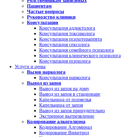
Родственникам зависимых
Пациентам
Частые вопросы
Руководство клиники
Консультации
Консультация аддиктолога
Консультация токсиколога
Консультация психотерапевта
Консультация сексолога
Консультация семейного психолога
Консультация клинического психолога
Консультация психолога
Услуги и цены
Вызов нарколога
Консультация нарколога
Вывод из запоя
Вывод из запоя на дому
Вывод из запоя в стационаре
Капельница от похмелья
Капельница от запоя
Вывод из запоя принудительно
Экстренное вытрезвление
Кодирование алкоголизма
Кодирование Алгоминал
Кодирование Вивитрол