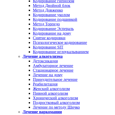
Кодирование гипнозом
Метод Двойной блок
Метод Довженко
Кодирование уколом
Кодирование подшивкой
Метод Торпедо
Кодирование Эспераль
Кодирование на дому
Снятие кодировки
Психологическое кодирование
Кодирование SIT
Кодирование иглоукалыванием
Лечение алкоголизма
Детоксикация
Амбулаторное лечение
Стационарное лечение
Лечение на дому
Принудительное лечение
Реабилитация
Женский алкоголизм
Пивной алкоголизм
Хронический алкоголизм
Подростковый алкоголизм
Лечение по методу Шичко
Лечение наркомании