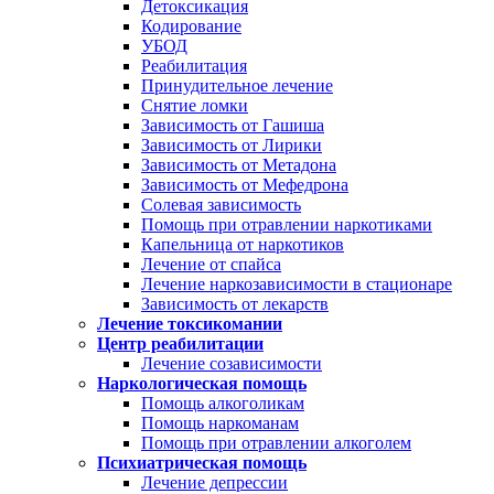
Детоксикация
Кодирование
УБОД
Реабилитация
Принудительное лечение
Снятие ломки
Зависимость от Гашиша
Зависимость от Лирики
Зависимость от Метадона
Зависимость от Мефедрона
Солевая зависимость
Помощь при отравлении наркотиками
Капельница от наркотиков
Лечение от спайса
Лечение наркозависимости в стационаре
Зависимость от лекарств
Лечение токсикомании
Центр реабилитации
Лечение созависимости
Наркологическая помощь
Помощь алкоголикам
Помощь наркоманам
Помощь при отравлении алкоголем
Психиатрическая помощь
Лечение депрессии