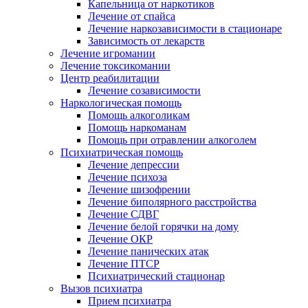
Капельница от наркотиков
Лечение от спайса
Лечение наркозависимости в стационаре
Зависимость от лекарств
Лечение игромании
Лечение токсикомании
Центр реабилитации
Лечение созависимости
Наркологическая помощь
Помощь алкоголикам
Помощь наркоманам
Помощь при отравлении алкоголем
Психиатрическая помощь
Лечение депрессии
Лечение психоза
Лечение шизофрении
Лечение биполярного расстройства
Лечение СДВГ
Лечение белой горячки на дому
Лечение ОКР
Лечение панических атак
Лечение ПТСР
Психиатрический стационар
Вызов психиатра
Прием психиатра