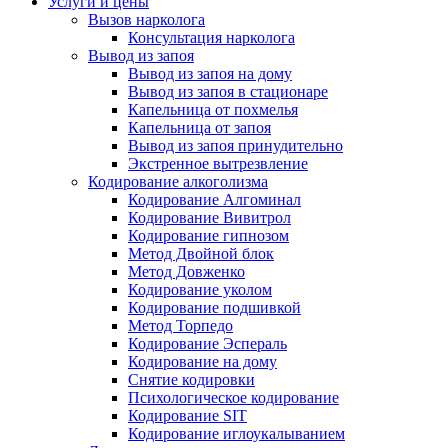
Услуги и цены
Вызов нарколога
Консультация нарколога
Вывод из запоя
Вывод из запоя на дому
Вывод из запоя в стационаре
Капельница от похмелья
Капельница от запоя
Вывод из запоя принудительно
Экстренное вытрезвление
Кодирование алкоголизма
Кодирование Алгоминал
Кодирование Вивитрол
Кодирование гипнозом
Метод Двойной блок
Метод Довженко
Кодирование уколом
Кодирование подшивкой
Метод Торпедо
Кодирование Эспераль
Кодирование на дому
Снятие кодировки
Психологическое кодирование
Кодирование SIT
Кодирование иглоукалыванием