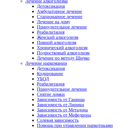
Лечение алкоголизма
Детоксикация
Амбулаторное лечение
Стационарное лечение
Лечение на дому
Принудительное лечение
Реабилитация
Женский алкоголизм
Пивной алкоголизм
Хронический алкоголизм
Подростковый алкоголизм
Лечение по методу Шичко
Лечение наркомании
Детоксикация
Кодирование
УБОД
Реабилитация
Принудительное лечение
Снятие ломки
Зависимость от Гашиша
Зависимость от Лирики
Зависимость от Метадона
Зависимость от Мефедрона
Солевая зависимость
Помощь при отравлении наркотиками