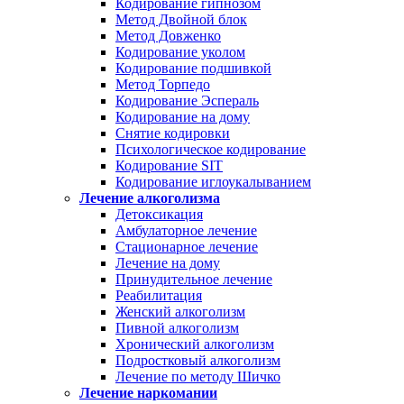
Кодирование гипнозом
Метод Двойной блок
Метод Довженко
Кодирование уколом
Кодирование подшивкой
Метод Торпедо
Кодирование Эспераль
Кодирование на дому
Снятие кодировки
Психологическое кодирование
Кодирование SIT
Кодирование иглоукалыванием
Лечение алкоголизма
Детоксикация
Амбулаторное лечение
Стационарное лечение
Лечение на дому
Принудительное лечение
Реабилитация
Женский алкоголизм
Пивной алкоголизм
Хронический алкоголизм
Подростковый алкоголизм
Лечение по методу Шичко
Лечение наркомании