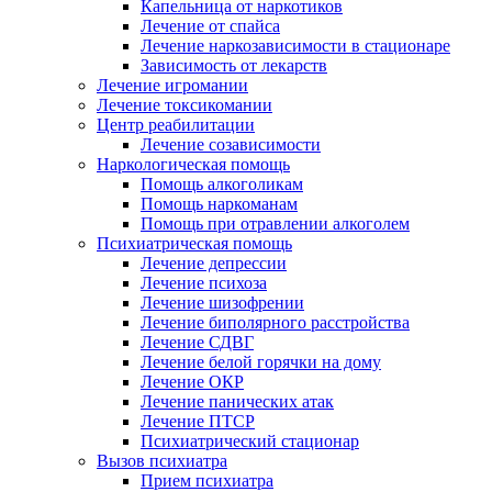
Капельница от наркотиков
Лечение от спайса
Лечение наркозависимости в стационаре
Зависимость от лекарств
Лечение игромании
Лечение токсикомании
Центр реабилитации
Лечение созависимости
Наркологическая помощь
Помощь алкоголикам
Помощь наркоманам
Помощь при отравлении алкоголем
Психиатрическая помощь
Лечение депрессии
Лечение психоза
Лечение шизофрении
Лечение биполярного расстройства
Лечение СДВГ
Лечение белой горячки на дому
Лечение ОКР
Лечение панических атак
Лечение ПТСР
Психиатрический стационар
Вызов психиатра
Прием психиатра