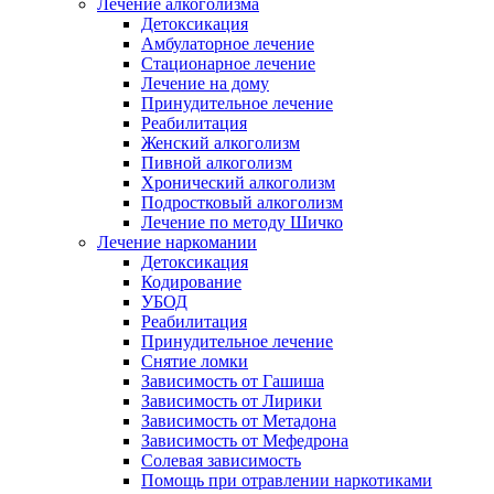
Лечение алкоголизма
Детоксикация
Амбулаторное лечение
Стационарное лечение
Лечение на дому
Принудительное лечение
Реабилитация
Женский алкоголизм
Пивной алкоголизм
Хронический алкоголизм
Подростковый алкоголизм
Лечение по методу Шичко
Лечение наркомании
Детоксикация
Кодирование
УБОД
Реабилитация
Принудительное лечение
Снятие ломки
Зависимость от Гашиша
Зависимость от Лирики
Зависимость от Метадона
Зависимость от Мефедрона
Солевая зависимость
Помощь при отравлении наркотиками