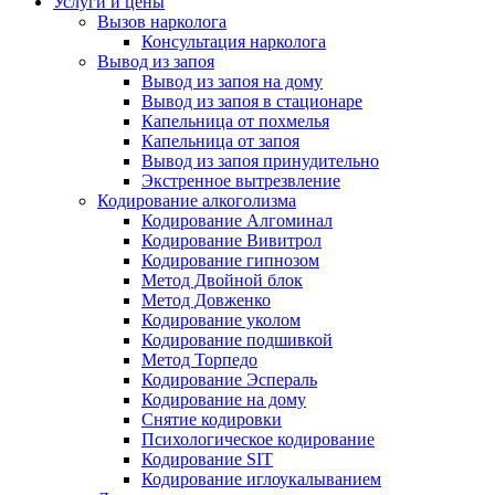
Услуги и цены
Вызов нарколога
Консультация нарколога
Вывод из запоя
Вывод из запоя на дому
Вывод из запоя в стационаре
Капельница от похмелья
Капельница от запоя
Вывод из запоя принудительно
Экстренное вытрезвление
Кодирование алкоголизма
Кодирование Алгоминал
Кодирование Вивитрол
Кодирование гипнозом
Метод Двойной блок
Метод Довженко
Кодирование уколом
Кодирование подшивкой
Метод Торпедо
Кодирование Эспераль
Кодирование на дому
Снятие кодировки
Психологическое кодирование
Кодирование SIT
Кодирование иглоукалыванием