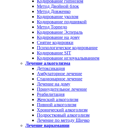
Кодирование гипнозом
Метод Двойной блок
Метод Довженко
Кодирование уколом
Кодирование подшивкой
Метод Торпедо
Кодирование Эспераль
Кодирование на дому
Снятие кодировки
Психологическое кодирование
Кодирование SIT
Кодирование иглоукалыванием
Лечение алкоголизма
Детоксикация
Амбулаторное лечение
Стационарное лечение
Лечение на дому
Принудительное лечение
Реабилитация
Женский алкоголизм
Пивной алкоголизм
Хронический алкоголизм
Подростковый алкоголизм
Лечение по методу Шичко
Лечение наркомании