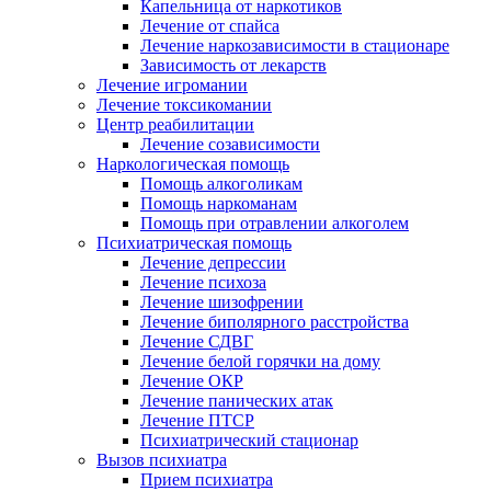
Капельница от наркотиков
Лечение от спайса
Лечение наркозависимости в стационаре
Зависимость от лекарств
Лечение игромании
Лечение токсикомании
Центр реабилитации
Лечение созависимости
Наркологическая помощь
Помощь алкоголикам
Помощь наркоманам
Помощь при отравлении алкоголем
Психиатрическая помощь
Лечение депрессии
Лечение психоза
Лечение шизофрении
Лечение биполярного расстройства
Лечение СДВГ
Лечение белой горячки на дому
Лечение ОКР
Лечение панических атак
Лечение ПТСР
Психиатрический стационар
Вызов психиатра
Прием психиатра