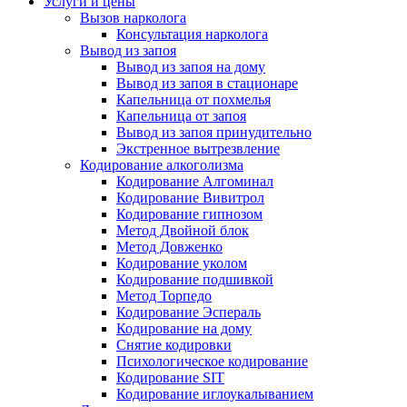
Услуги и цены
Вызов нарколога
Консультация нарколога
Вывод из запоя
Вывод из запоя на дому
Вывод из запоя в стационаре
Капельница от похмелья
Капельница от запоя
Вывод из запоя принудительно
Экстренное вытрезвление
Кодирование алкоголизма
Кодирование Алгоминал
Кодирование Вивитрол
Кодирование гипнозом
Метод Двойной блок
Метод Довженко
Кодирование уколом
Кодирование подшивкой
Метод Торпедо
Кодирование Эспераль
Кодирование на дому
Снятие кодировки
Психологическое кодирование
Кодирование SIT
Кодирование иглоукалыванием