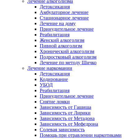
Лечение алкоголизма
Детоксикация
Амбулаторное лечение
Стационарное лечение
Лечение на дому
Принудительное лечение
Реабилитация
Женский алкоголизм
Пивной алкоголизм
Хронический алкоголизм
Подростковый алкоголизм
Лечение по методу Шичко
Лечение наркомании
Детоксикация
Кодирование
УБОД
Реабилитация
Принудительное лечение
Снятие ломки
Зависимость от Гашиша
Зависимость от Лирики
Зависимость от Метадона
Зависимость от Мефедрона
Солевая зависимость
Помощь при отравлении наркотиками