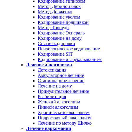
Кодирование гипнозом
Метод Двойной блок
Метод Довженко
Кодирование уколом
Кодирование подшивкой
Метод Торпедо
Кодирование Эспераль
Кодирование на дому
Снятие кодировки
Психологическое кодирование
Кодирование SIT
Кодирование иглоукалыванием
Лечение алкоголизма
Детоксикация
Амбулаторное лечение
Стационарное лечение
Лечение на дому
Принудительное лечение
Реабилитация
Женский алкоголизм
Пивной алкоголизм
Хронический алкоголизм
Подростковый алкоголизм
Лечение по методу Шичко
Лечение наркомании