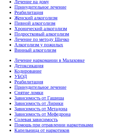
Лечение на дому
Принудительное лечение
Реабилитация
Женский алкоголизм
Пивной алкоголизм
Хронический алкоголизм
Подростковый алкоголизм
Лечение по методу Шичко
Алкоголизм у пожилых
Винный алкоголизм
Лечение наркомании в Малаховке
Детоксикация
Кодирование
УБОД
Реабилитация
Принудительное лечение
Снятие ломки
Зависимость от Гашиша
Зависимость от Лирики
Зависимость от Метадона
Зависимость от Мефедрона
Солевая зависимость
Помощь при отравлении наркотиками
Капельница от наркотиков