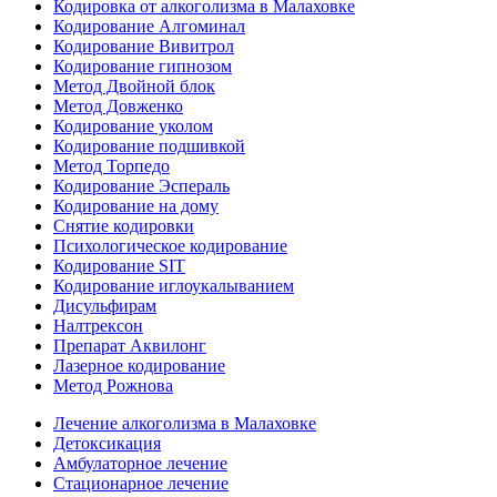
Кодировка от алкоголизма в Малаховке
Кодирование Алгоминал
Кодирование Вивитрол
Кодирование гипнозом
Метод Двойной блок
Метод Довженко
Кодирование уколом
Кодирование подшивкой
Метод Торпедо
Кодирование Эспераль
Кодирование на дому
Снятие кодировки
Психологическое кодирование
Кодирование SIT
Кодирование иглоукалыванием
Дисульфирам
Налтрексон
Препарат Аквилонг
Лазерное кодирование
Метод Рожнова
Лечение алкоголизма в Малаховке
Детоксикация
Амбулаторное лечение
Стационарное лечение